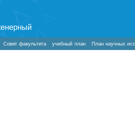
женерный
Совет факультета
учебный план
План научных ис