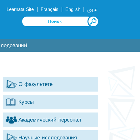
|
|
|
Learnata Site
Français
English
عربي
следований
О факультете
Курсы
Академический персонал
Научные исследования