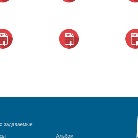
о задаваемые
осы
Альбом