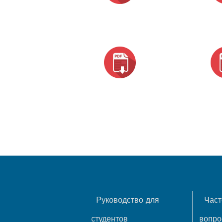
Руководство для
Част
студентов
вопр