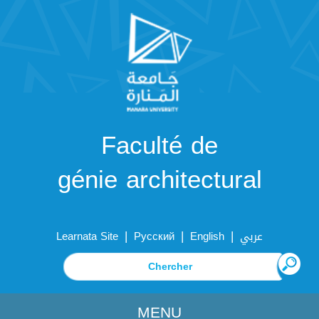
Faculté de
génie architectural
|
|
|
Learnata Site
Русский
English
عربي
MENU