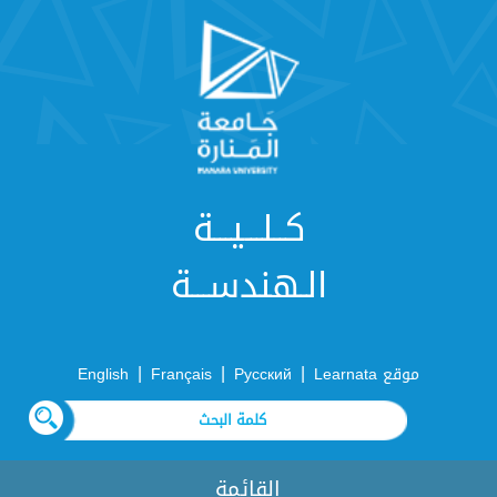
كــلـــيـــة
الـهندســـة
|
|
|
موقع Learnata
Русский
Français
English
القائمة