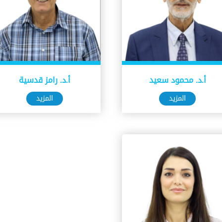
أ.د. محمود سعيد
أ.د. رامز قدسية
المزيد
المزيد