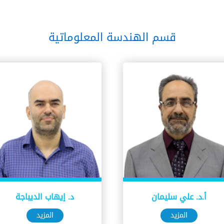
قسم الهندسة المعلوماتية
أ.د. علي سليمان
د. إيهاب الديباجة
المزيد
المزيد