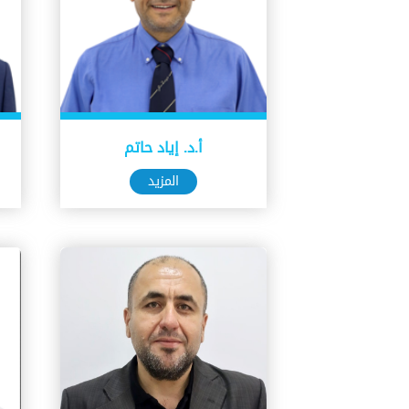
أ.د. إياد حاتم
المزيد