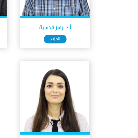
أ.د. رامز قدسية
المزيد