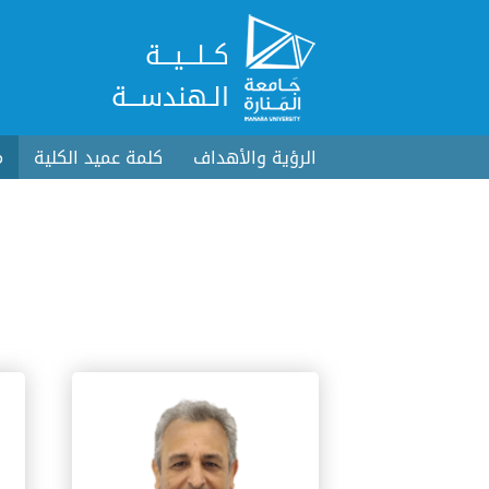
كــلـــيـــة
الـهندســـة
الرؤية والأهداف
كلمة عميد الكلية
م