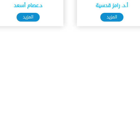
أ.د. رامز قدسية
د.عصام أسعد
المزيد
المزيد