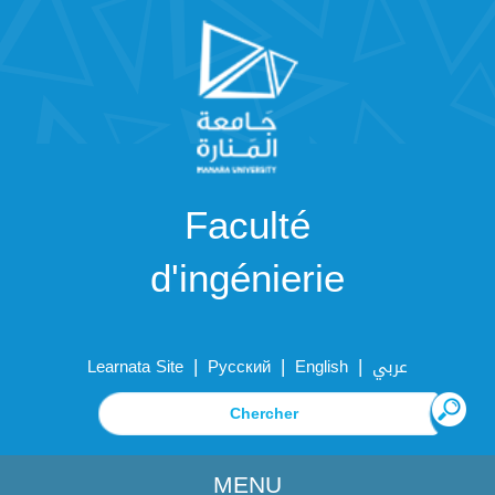
Faculté
d'ingénierie
|
|
|
Learnata Site
Русский
English
عربي
MENU