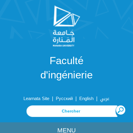
Faculté
d'ingénierie
|
|
|
Learnata Site
Русский
English
عربي
MENU