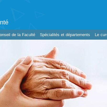
nté
onseil de la Faculté
Spécialités et départements
Le cur