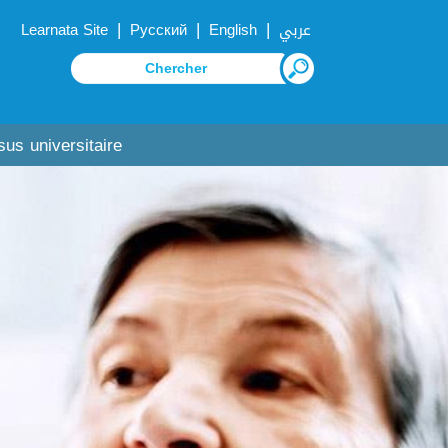
|
|
|
Learnata Site
Русский
English
عربي
sus universitaire