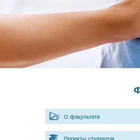
Ф
О факультете
Проекты студентов