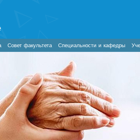
е
а
Совет факультета
Специальности и кафедры
Уч