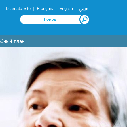
|
|
|
Learnata Site
Français
English
عربي
ебный план