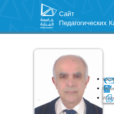
Сайт
Педагогических К
Конт
Резю
Иссл