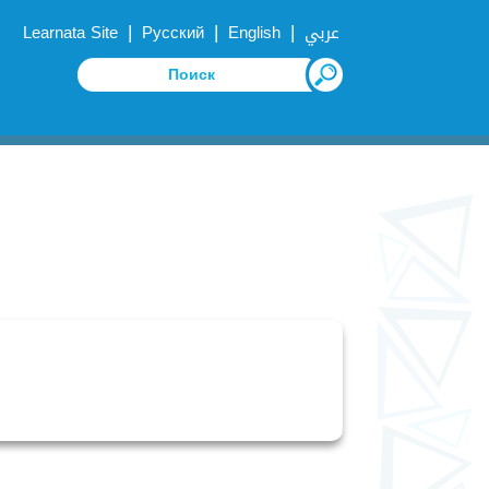
|
|
|
Learnata Site
Русский
English
عربي