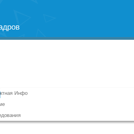
адров
актная Инфо
ме
едования