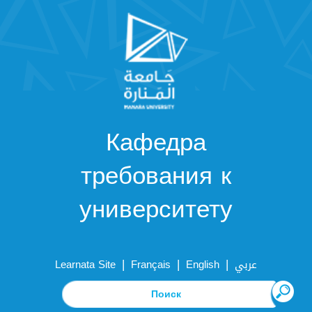
Кафедра
требования к
университету
|
|
|
Learnata Site
Français
English
عربي