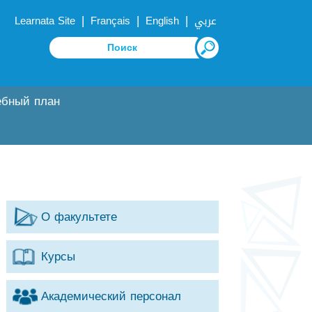
|
|
|
Learnata Site
Français
English
عربي
ебный план
О факультете
Курсы
Академический персонал