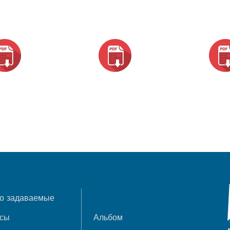
о задаваемые
осы
Альбом