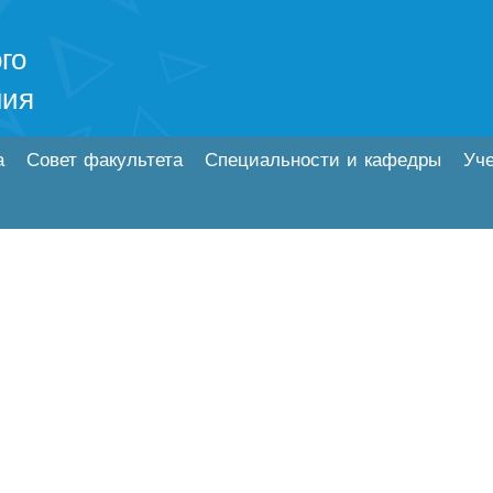
го
ния
а
Совет факультета
Специальности и кафедры
Уч