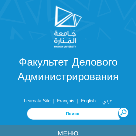
Факультет Делового
Администрирования
|
|
|
Learnata Site
Français
English
عربي
МЕНЮ