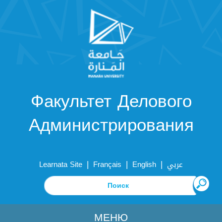
Факультет Делового
Администрирования
|
|
|
Learnata Site
Français
English
عربي
МЕНЮ