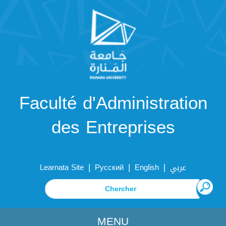
Faculté d'Administration
des Entreprises
|
|
|
Learnata Site
Русский
English
عربي
MENU