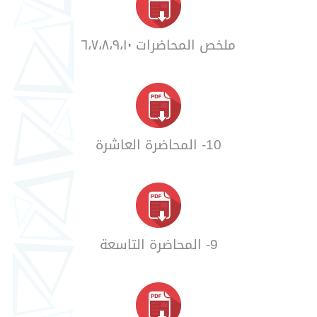
ملخص المحاضرات ٦،٧،٨،٩،١٠
10- المحاضرة العاشرة
9- المحاضرة التاسعة