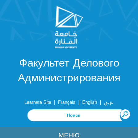
Факультет Делового
Администрирования
|
|
|
Learnata Site
Français
English
عربي
МЕНЮ