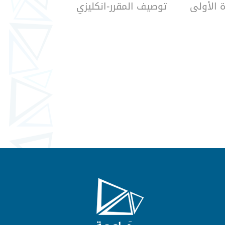
توصيف المقرر-انكليزي