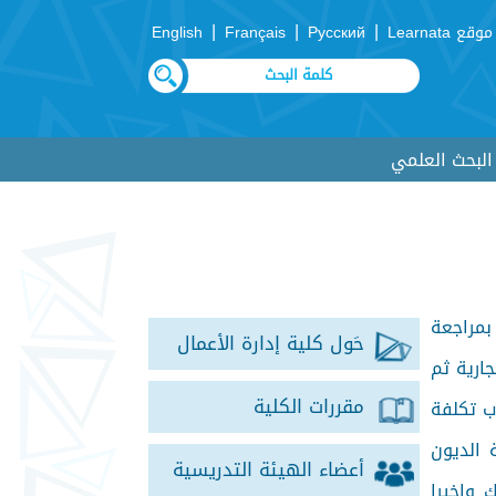
|
|
|
موقع Learnata
Русский
Français
English
لبحث العلمي
ي مقرر المحاسبة المالية (1( فيبدأ اولا بمراجعة
حَول كلية إدارة الأعمال
جارية ثم
مقررات الكلية
ب تكلفة
 الديون
أعضاء الهيئة التدريسية
 واخيرا