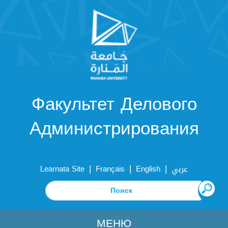
Факультет Делового
Администрирования
|
|
|
Learnata Site
Français
English
عربي
МЕНЮ