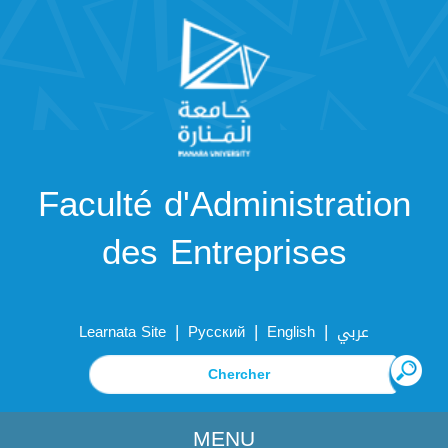
Faculté d'Administration
des Entreprises
|
|
|
Learnata Site
Русский
English
عربي
MENU