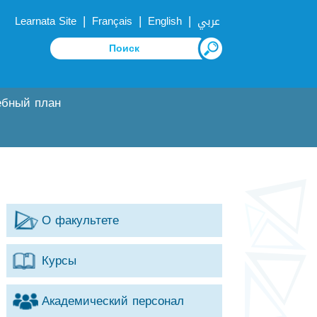
|
|
|
Learnata Site
Français
English
عربي
ебный план
О факультете
Курсы
Академический персонал