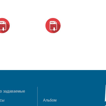
о задаваемые
осы
Альбом