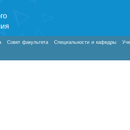
го
ния
а
Совет факультета
Специальности и кафедры
Уч