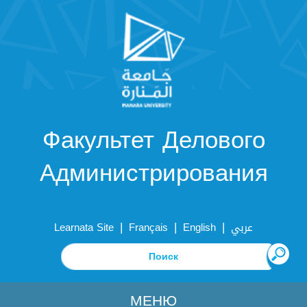
Факультет Делового
Администрирования
|
|
|
Learnata Site
Français
English
عربي
МЕНЮ