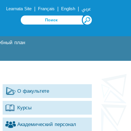
|
|
|
Learnata Site
Français
English
عربي
ебный план
О факультете
Курсы
Академический персонал