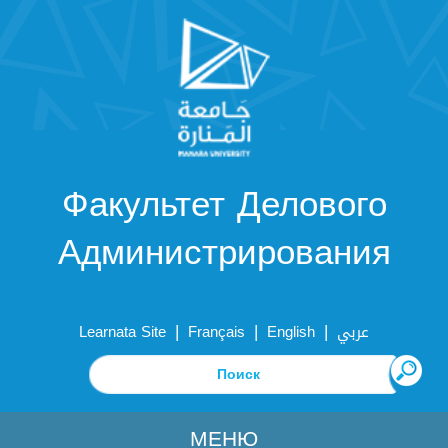
Факультет Делового
Администрирования
|
|
|
Learnata Site
Français
English
عربي
МЕНЮ