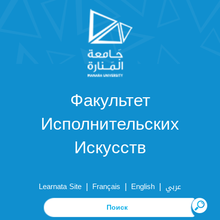
Факультет
Исполнительских
Искусств
|
|
|
Learnata Site
Français
English
عربي