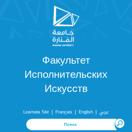
Факультет
Исполнительских
Искусств
|
|
|
Learnata Site
Français
English
عربي