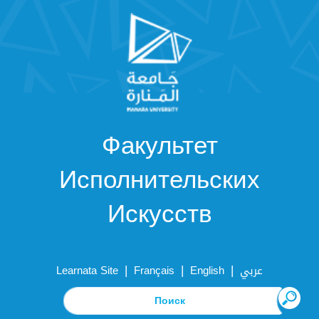
Факультет
Исполнительских
Искусств
|
|
|
Learnata Site
Français
English
عربي