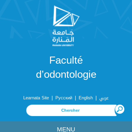
Faculté
d’odontologie
|
|
|
Learnata Site
Русский
English
عربي
MENU