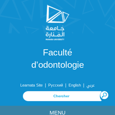
Faculté
d’odontologie
|
|
|
Learnata Site
Русский
English
عربي
MENU