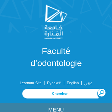
Faculté
d’odontologie
|
|
|
Learnata Site
Русский
English
عربي
MENU