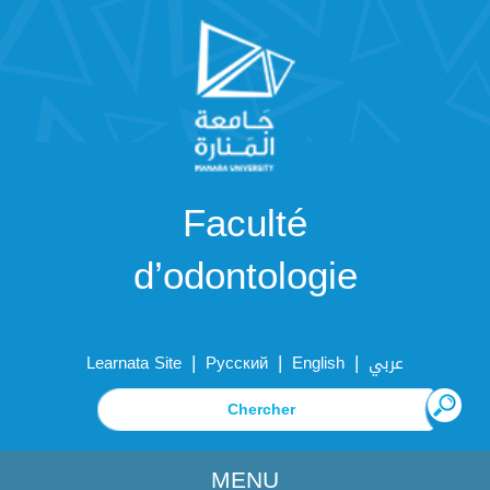
Faculté
d’odontologie
|
|
|
Learnata Site
Русский
English
عربي
MENU