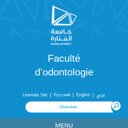
Faculté
d’odontologie
|
|
|
Learnata Site
Русский
English
عربي
MENU