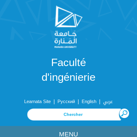
Faculté
d'ingénierie
|
|
|
Learnata Site
Русский
English
عربي
MENU