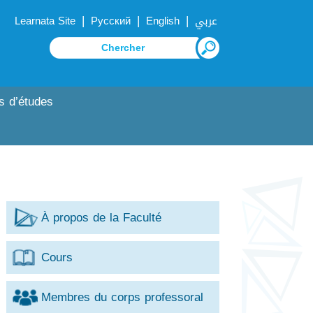
|
|
|
Learnata Site
Русский
English
عربي
s d’études
À propos de la Faculté
Cours
Membres du corps professoral