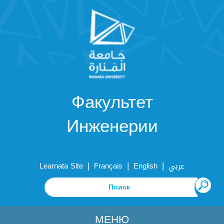
Факультет
Инженерии
|
|
|
Learnata Site
Français
English
عربي
МЕНЮ