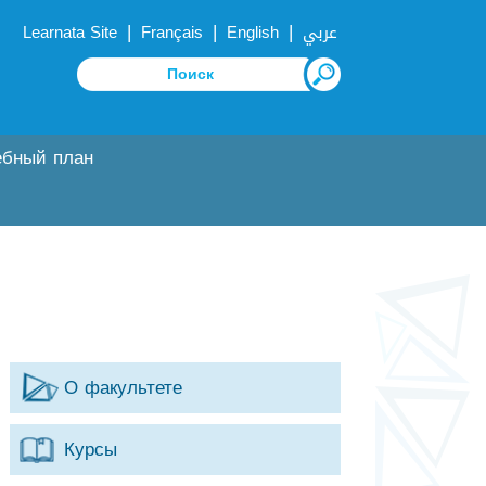
|
|
|
Learnata Site
Français
English
عربي
ебный план
О факультете
Курсы