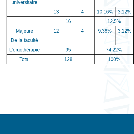
universitaire
13
4
10.16%
3,12%
16
12.5%
Majeure
12
9,38%
3,12%
4
De la faculté
L’ergothérapie
95
74,22%
Total
128
100%