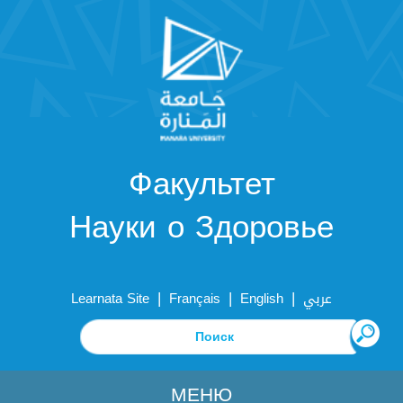
Факультет
Науки о Здоровье
|
|
|
Learnata Site
Français
English
عربي
МЕНЮ