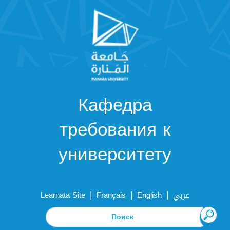
Кафедра
требования к
университету
|
|
|
Learnata Site
Français
English
عربي