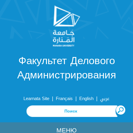
Факультет Делового
Администрирования
|
|
|
Learnata Site
Français
English
عربي
МЕНЮ