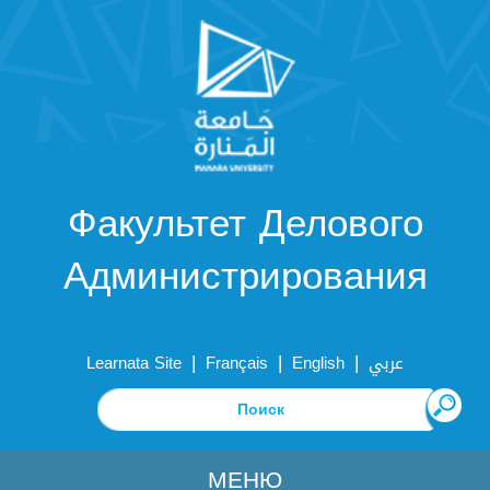
Факультет Делового
Администрирования
|
|
|
Learnata Site
Français
English
عربي
МЕНЮ