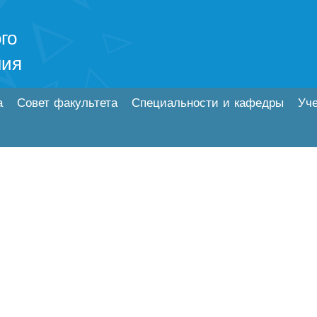
го
ния
а
Совет факультета
Специальности и кафедры
Уч