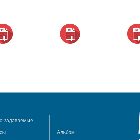
о задаваемые
осы
Альбом