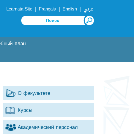
|
|
|
Learnata Site
Français
English
عربي
ебный план
О факультете
Курсы
Академический персонал