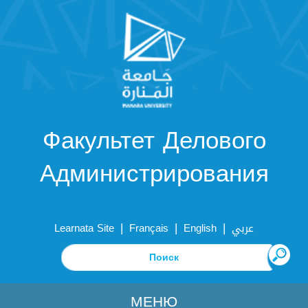
Факультет Делового
Администрирования
|
|
|
Learnata Site
Français
English
عربي
МЕНЮ