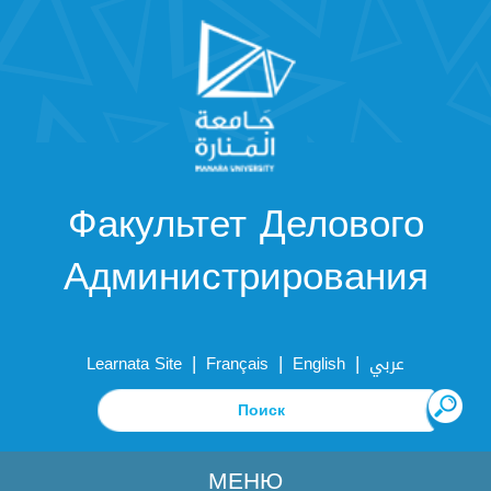
Факультет Делового
Администрирования
|
|
|
Learnata Site
Français
English
عربي
МЕНЮ