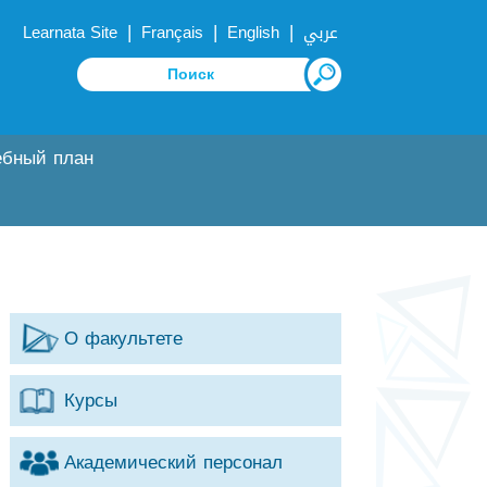
|
|
|
Learnata Site
Français
English
عربي
ебный план
О факультете
Курсы
Академический персонал