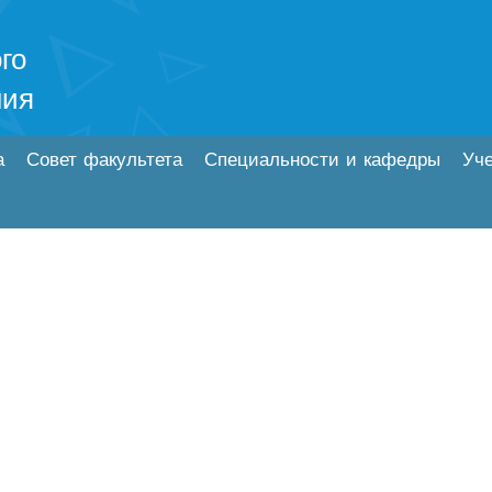
го
ния
а
Совет факультета
Специальности и кафедры
Уч