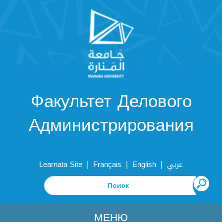
Факультет Делового
Администрирования
|
|
|
Learnata Site
Français
English
عربي
МЕНЮ