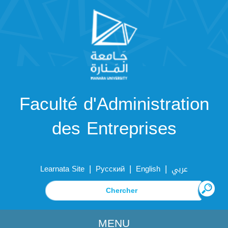
Faculté d'Administration
des Entreprises
|
|
|
Learnata Site
Русский
English
عربي
MENU