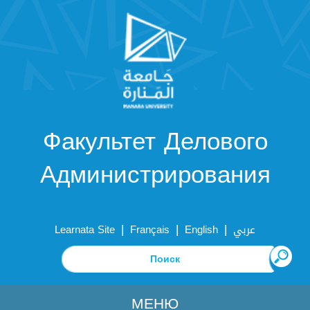
Факультет Делового
Администрирования
|
|
|
Learnata Site
Français
English
عربي
МЕНЮ