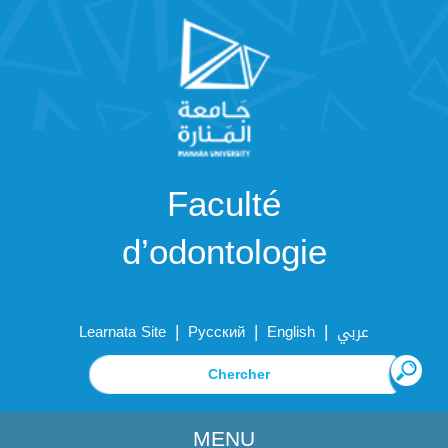
Faculté
d’odontologie
|
|
|
Learnata Site
Русский
English
عربي
MENU