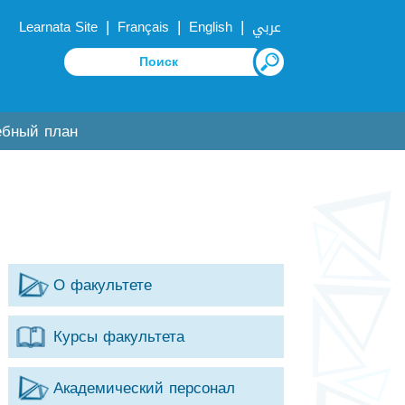
|
|
|
Learnata Site
Français
English
عربي
ебный план
О факультете
Курсы факультета
Академический персонал