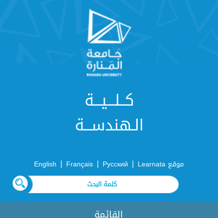
كــلـــيـــة
الـهندســـة
|
|
|
موقع Learnata
Русский
Français
English
القائمة